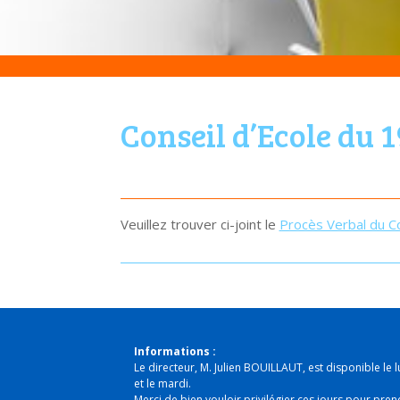
Conseil d’Ecole du 
Veuillez trouver ci-joint le
Procès Verbal du Co
Informations :
Le directeur, M. Julien BOUILLAUT, est disponible le l
et le mardi.
Merci de bien vouloir privilégier ces jours pour pren