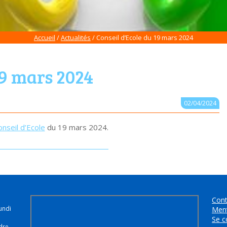
Accueil
/
Actualités
/
Conseil d’Ecole du 19 mars 2024
19 mars 2024
02/04/2024
nseil d’Ecole
du 19 mars 2024.
Cont
undi
Ment
Se c
dre