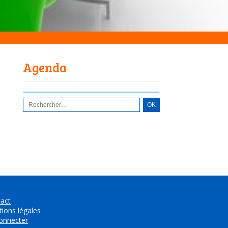
Agenda
act
ions légales
onnecter