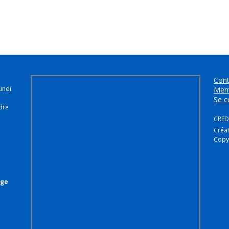
Cont
undi
Ment
Se c
dre
CREDI
Créa
Copy
age