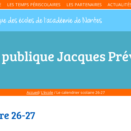
E
LES TEMPS PÉRISCOLAIRES
LES PARTENAIRES
ACTUALITÉ
 publique Jacques Prév
Accueil
/
L’école
/ Le calendrier scolaire 26-27
re 26-27