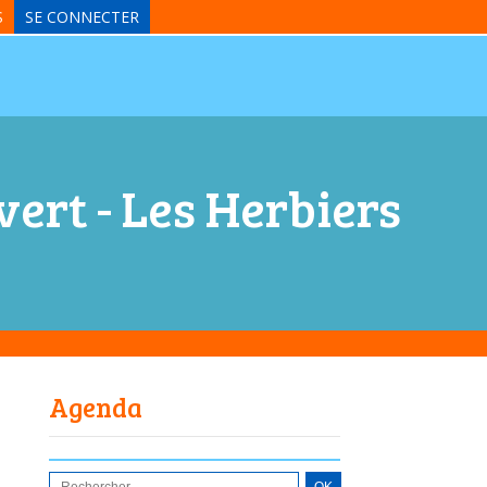
S
SE CONNECTER
ert - Les Herbiers
Agenda