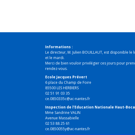
Informations :
Le directeur, M. Julien BOUILLAUT, est disponible le l
et le mardi.
Merci de bien vouloir privilégier ces jours pour pren
rendez-vous.
Ecole Jacques Prévert
6 place du Champ de Foire
85500 LES HERBIERS
02 51 91 03 35
ce.0850335c@ac-nantes.fr
Inspection de l’Education Nationale Haut-Boc
Mme Sandrine VALIN
Avenue Massabielle
02 53 88 25 61
ce.0850055y@ac-nantes.fr