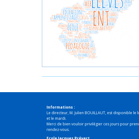
Informations :
Le directeur, M. Julien BOUILLAUT, est disponible le l
et le mardi.
Merci de bien vouloir privilégier ces jours pour pren
rendez-vous.
Ecole Jacques Prévert