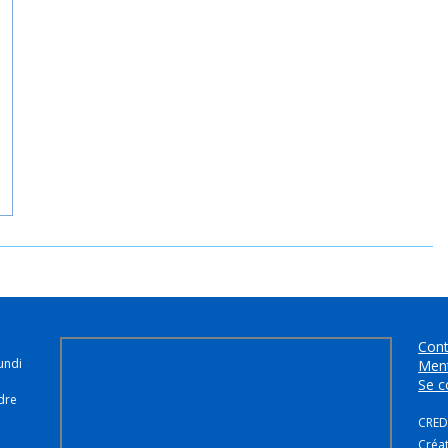
Cont
undi
Ment
Se c
dre
CREDI
Créa