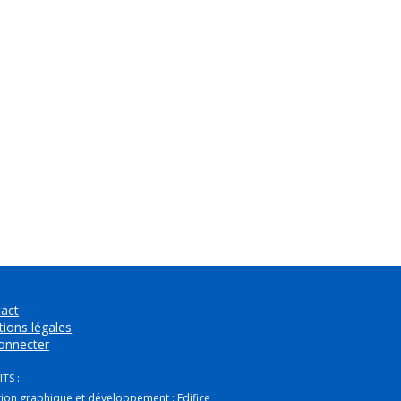
act
ions légales
onnecter
TS :
tion graphique et développement :
Edifice