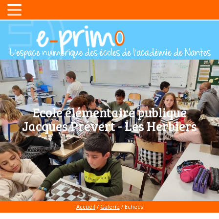
Ecole élémentaire publique
Jacques Prévert - Les Herbiers
Accueil
/
Galerie
/
Echecs