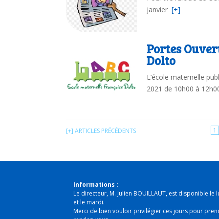
janvier
[+]
Portes Ouvert
Dolto
L’école maternelle pub
2021 de 10h00 à 12h00 
1
[+] ARTICLES PRÉCÉDENTS
Informations :
Le directeur, M. Julien BOUILLAUT, est disponible le l
et le mardi.
Merci de bien vouloir privilégier ces jours pour pren