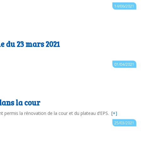
Auteur : ce.0850335C@ac-nantes.fr
14/06/2021
le du 23 mars 2021
Auteur : ce.0850335C@ac-nantes.fr
01/04/2021
ans la cour
nt permis la rénovation de la cour et du plateau d’EPS.
[+]
Auteur : ce.0850335C@ac-nantes.fr
25/03/2021