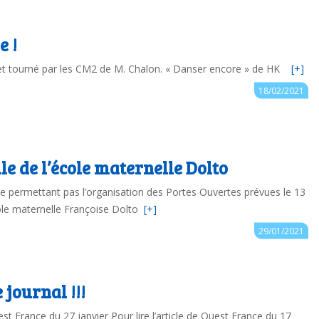
e !
ré et tourné par les CM2 de M. Chalon. « Danser encore » de HK
[+]
Auteur : ce.0850335C@ac-nantes.fr
18/02/2021
lle de l’école maternelle Dolto
ne permettant pas l’organisation des Portes Ouvertes prévues le 13
école maternelle Françoise Dolto
[+]
Auteur : ce.0850335C@ac-nantes.fr
29/01/2021
 journal !!!
uest France du 27 janvier Pour lire l’article de Ouest France du 17