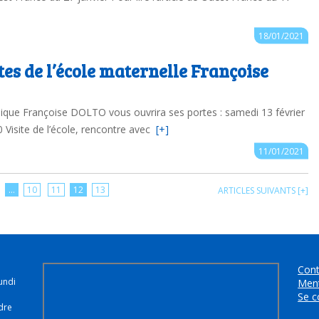
Auteur : ce.0850335C@ac-nantes.fr
18/01/2021
es de l’école maternelle Françoise
lique Françoise DOLTO vous ouvrira ses portes : samedi 13 février
Visite de l’école, rencontre avec
[+]
Auteur : ce.0850335C@ac-nantes.fr
11/01/2021
…
10
11
12
13
ARTICLES SUIVANTS [+]
Cont
undi
Ment
Se c
dre