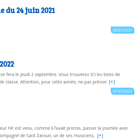
e du 24 juin 2021
Auteur : ce.0850335C@ac-nantes.fr
08/07/2021
2022
se fera le jeudi 2 septembre. Vous trouverez ICI les listes de
 de classe. Attention, pour cette année, ne pas prévoir
[+]
Auteur : ce.0850335C@ac-nantes.fr
07/07/2021
nteur HK est venu, comme il l’avait promis, passer la journée avec
compagné de Saïd Zarouri, un de ses musiciens,
[+]