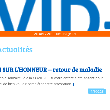
Accueil
/
Actualités
(Page 12)
Actualités
 SUR L’HONNEUR – retour de maladie
le sanitaire lié à la COVID-19, si votre enfant a été absent pour
i de bien vouloir compléter cette attestation
[+]
Auteur : ce.0850335C@ac-nantes.fr
11/10/2021